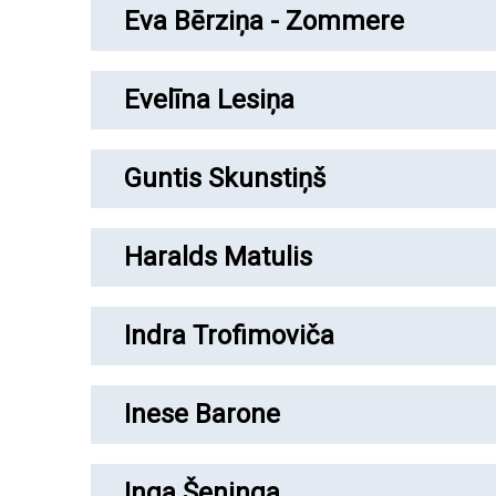
Eva Bērziņa - Zommere
Evelīna Lesiņa
Guntis Skunstiņš
Haralds Matulis
Indra Trofimoviča
Inese Barone
Inga Šeninga