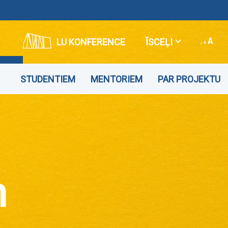
LU KONFERENCE
ĪSCEĻI
STUDENTIEM
MENTORIEM
PAR PROJEKTU
m