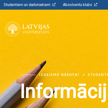
Studentiem un darbiniekiem
Absolventu klubs
IZGAISMO NĀKOTNI
STUDENT
Informāci